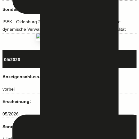
Sonderthemen:
ISEK · Oldenburg 2050 · Wir-Kultur · Gesundheit und Pflege ·
dynamische Verwaltung · Bildung · Wirtschaft · Klimaneutralität
05/2026
Anzeigenschluss:
vorbei
Erscheinung:
05/2026
Sonderthemen:
Nikolaimarkt · Inklusionswoche · Stadtgärten · Aufgetischt · Mitten