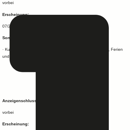
vorbei
Erscheinung:
07/2025
Sonderthemen:
· Kultursommer (11 - 20. Juli) · Hot Spots für den Sommer, Ferien
und Freizeitspaß · Hello Summer 1
06/2025
Anzeigenschluss:
vorbei
Erscheinung: