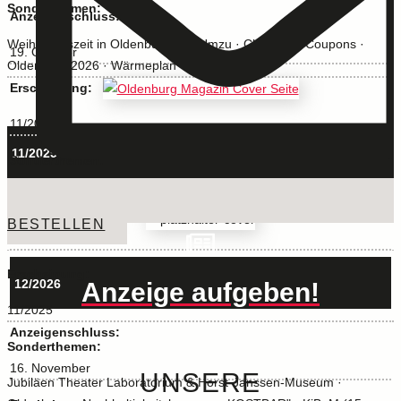
Sonderthemen:
Anzeigenschluss:
Weihnachtszeit in Oldenburg und Umzu · Christmas-Coupons ·
19. Oktober
Oldenburg 2026 · Wärmeplan
Erscheinung:
11/2026
11/2025
Sonderthemen:
KIBUM · Hallo Grünkohl · Advent · Weihnachtsfeiern
Anzeigenschluss:
BESTELLEN
vorbei
Erscheinung:
12/2026
Anzeige aufgeben!
11/2025
Anzeigenschluss:
Sonderthemen:
16. November
UNSERE
Jubiläen Theater Laboratorium & Horst-Janssen-Museum ·