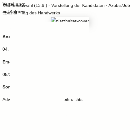
Verteilung:
Kommunalwahl (13.9.) - Vorstellung der Kandidaten · Azubis/Job
auf Anfrage
Spezial · Tag des Handwerks
Anzeigenschluss:
04. November
Erscheinung:
05/2026
Sonderthemen:
Advents- & Weihnachtszeit · Weihnachtsmärkte · Klima und Energie