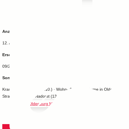
09/2025
Anzeigenschluss:
12. August 2025
Erscheinung:
09/2025
Sonderthemen:
Kramermarkt (26.9. - 5.10.) · Wohn- & Lebensräume in Oldenburg ·
Straßenflohmarkt Nadorst (13.9. ) · Filmfest OL (10.9.-14.9.)
08/2025