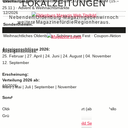
LOKALZEITUNGEN
Oldenburger Nachhaltigkeitskompass „KOSTBAR" · KiBuM (15.–
Erscheinung:
25.11.) · Advent & Weihnachtsmärkte
12/2026
Neben dem Oldenburg-Magazin geben wir noch
weitere Magazine für die Region heraus.
Sonderthemen:
Weihnachtliches Oldenburg · Schönes zum Fest · Coupon-Aktion
10/2025
Anzeigenschlüsse 2026:
Anzeigenschluss:
25. Februar | 27. April | 24. Juni | 24. August | 04. November
12. September
Erscheinung:
Verteilung 2026 ab:
10/2025
März | Mai | Juli | September | November
Sonderthemen:
Oldenburg Marathon (12.10.) · Semesterstart (ab 1.10.) · Hallo
Grünkohl 2025 (2.11.)