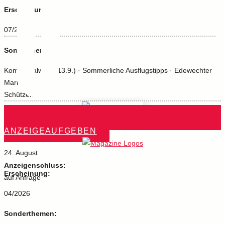
Erscheinung:
07/2026
Sonderthemen:
Kommunalwahl (13.9.) · Sommerliche Ausflugstipps · Edewechter
Marktsommer · Stadtradeln · Bad Zwischenahner Woche ·
Schützenfest
ANZEIGE AUFGEBEN
Anzeigenschluss:
24. August
Anzeigenschluss:
Erscheinung:
auf Anfrage
04/2026
Sonderthemen: